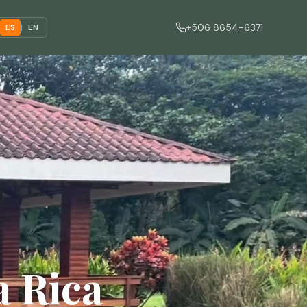
+506 8654-6371
ES
|
EN
a Rica