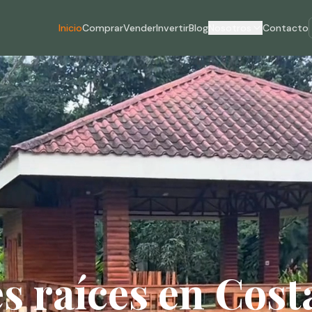
Inicio
Comprar
Vender
Invertir
Blog
Nosotros
Contacto
s raíces en Cost