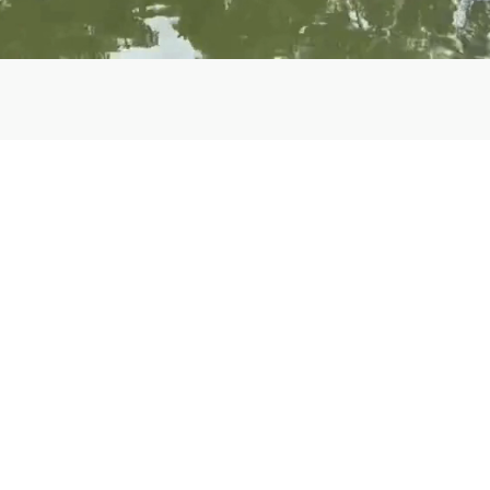
BIENVENIDA
Inmobiliaria ZNCR
bienes raíces con cobertura en zonas de alto desarro
Rica
Su aliado de 