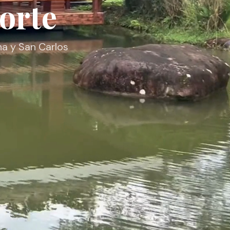
orte
na y San Carlos