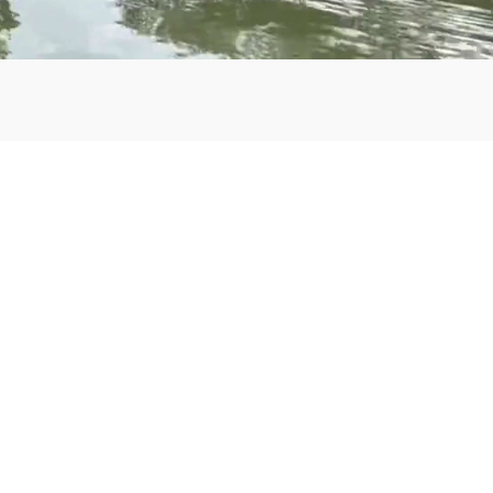
llo en Costa
confianza en Costa Rica