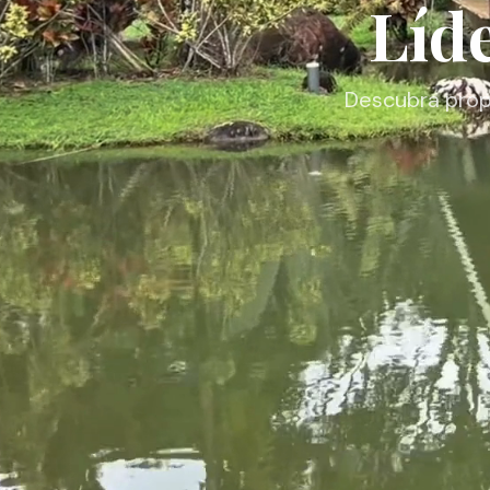
Líd
Descubra propi