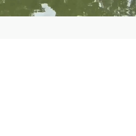
BIENVENIDA
Inmobiliaria ZNCR
bienes raíces con cobertura en zonas de alto desarro
Rica
Su aliado de 