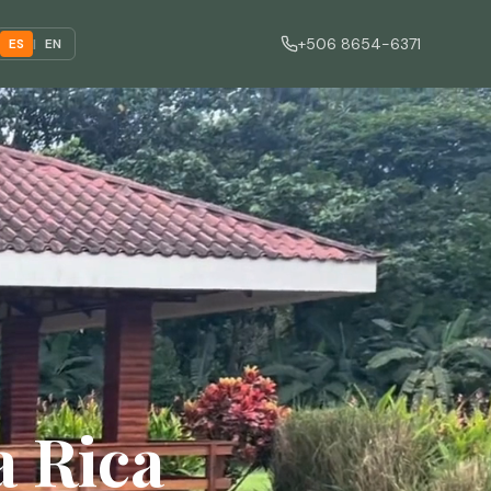
+506 8654-6371
ES
|
EN
a Rica