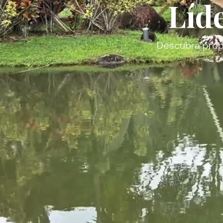
Líd
Descubra propi