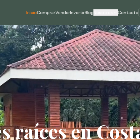
Inicio
Comprar
Vender
Invertir
Blog
Nosotros
Contacto
s raíces en Cost