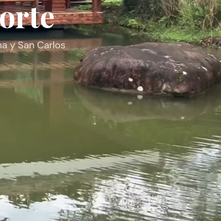
orte
na y San Carlos