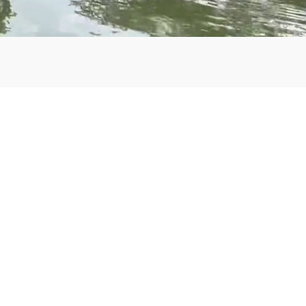
llo en Costa
confianza en Costa Rica