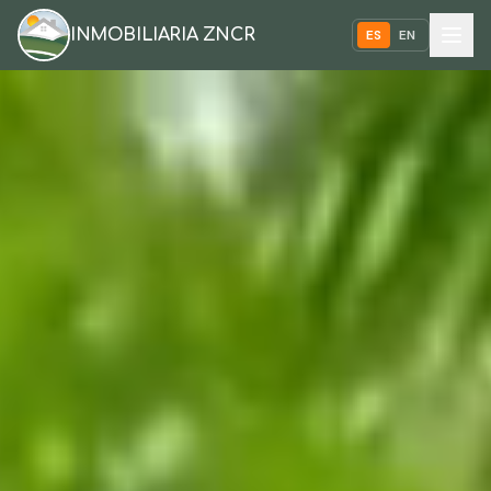
INMOBILIARIA ZNCR
ES
EN