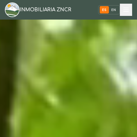
INMOBILIARIA ZNCR
ES
EN