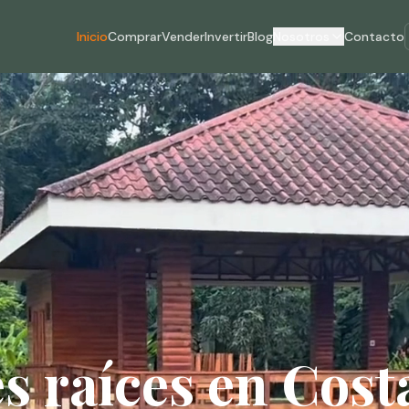
Inicio
Comprar
Vender
Invertir
Blog
Nosotros
Contacto
s raíces en Cost