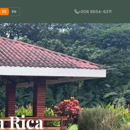
+506 8654-6371
ES
|
EN
a Rica