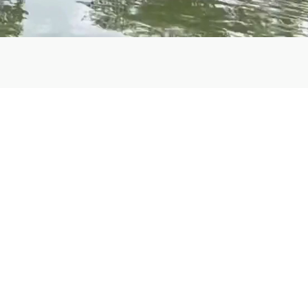
llo en Costa
confianza en Costa Rica