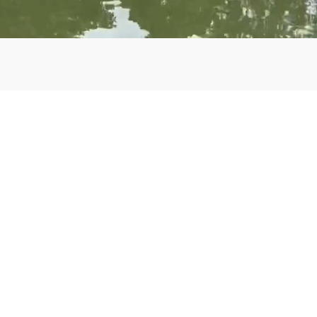
BIENVENIDA
Inmobiliaria ZNCR
bienes raíces con cobertura en zonas de alto desarro
Rica
Su aliado de 