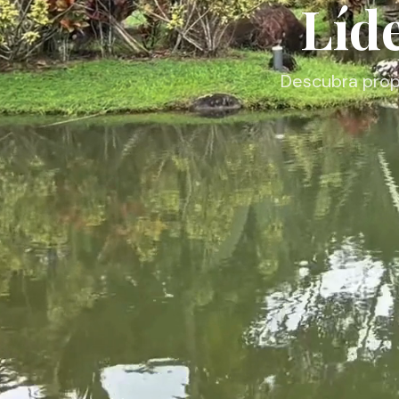
Líd
Descubra propi