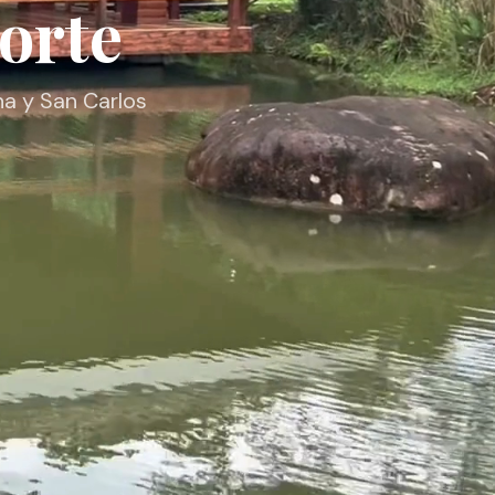
orte
na y San Carlos