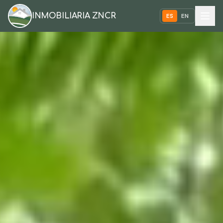
INMOBILIARIA ZNCR
ES
EN